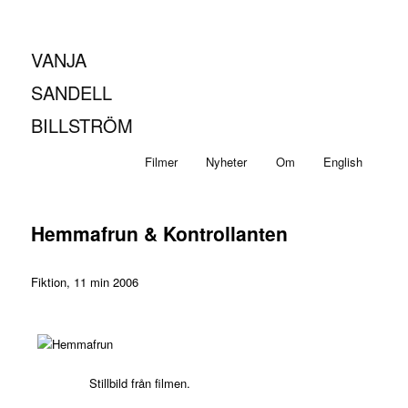
VANJA
SANDELL
BILLSTRÖM
Huvudmeny
Hoppa
Hoppa
Filmer
Nyheter
Om
English
till
till
Hemmafrun & Kontrollanten
huvudinnehåll
sekundärt
innehåll
Fiktion, 11 min 2006
Stillbild från filmen.